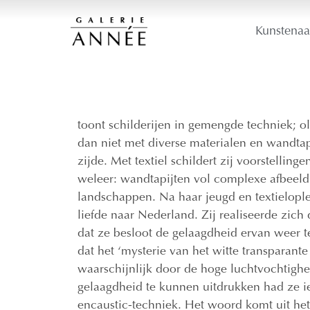
Kunstenaa
toont schilderijen in gemengde techniek; o
dan niet met diverse materialen en wandta
zijde. Met textiel schildert zij voorstelling
weleer: wandtapijten vol complexe afbeel
landschappen. Na haar jeugd en textielopl
liefde naar Nederland. Zij realiseerde zich d
dat ze besloot de gelaagdheid ervan weer te
dat het ‘mysterie van het witte transparante 
waarschijnlijk door de hoge luchtvochtigh
gelaagdheid te kunnen uitdrukken had ze i
encaustic-techniek. Het woord komt uit het