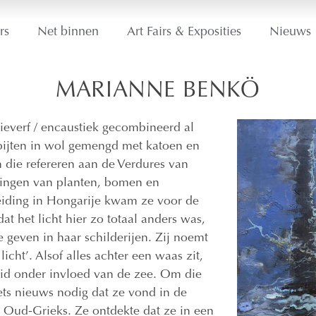
rs
Net binnen
Art Fairs & Exposities
Nieuws
MARIANNE BENKÖ
lieverf / encaustiek gecombineerd al
pijten in wol gemengd met katoen en
en die refereren aan de Verdures van
dingen van planten, bomen en
eiding in Hongarije kwam ze voor de
at het licht hier zo totaal anders was,
 geven in haar schilderijen. Zij noemt
licht’. Alsof alles achter een waas zit,
eid onder invloed van de zee. Om die
ets nieuws nodig dat ze vond in de
 Oud-Grieks. Ze ontdekte dat ze in een