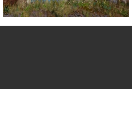
ongeveer uit moet gaan zien. Vervolgens werkt
René voor de opdrachtgever in potlood een
compositieschets uit. Na goedkeuring van deze
schets en de meest geschikte foto ( via E-mail )
begint hij met de uitvoering. Gedurende het
schilderproces is het mogelijk om de
onderschildering te komen bekijken. Neem contact
op met Galerie Année:
info@galerieannee.nl
Fries
landschap
: ‘stilte en ruimte’, dat is wat hedendaags
landschapschilder René Tweehuysen weet te
vangen in zijn landschap-schilderijen. Het Noord-
Friese landschap en de de nabij gelegen
Waddenzee vormen voor René een grote bron van
inspiratie. De grootste wetlands op aarde met een
uniek landschap en een uitzonderlijk rijke natuur. Hij
is geen kunstenaar die op reis moet voor zijn
inspiratie. Direct uit het leven gegrepen moet het