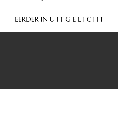
EERDER IN U I T G E L I C H T