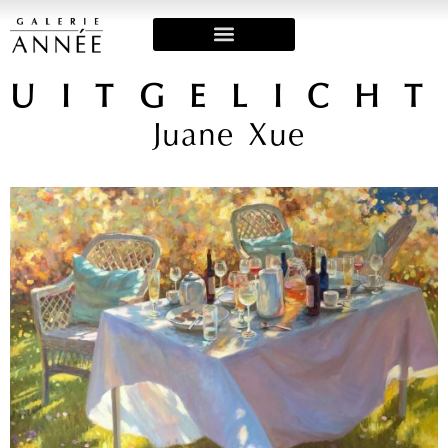
Art Fairs & Exposities
UITGELICH
Juane Xue