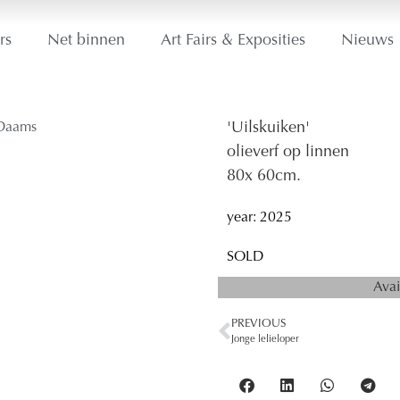
rs
Net binnen
Art Fairs & Exposities
Nieuws
'Uilskuiken'
olieverf op linnen
80
x 60
cm.
year: 2025
SOLD
Avai
PREVIOUS
Jonge lelieloper