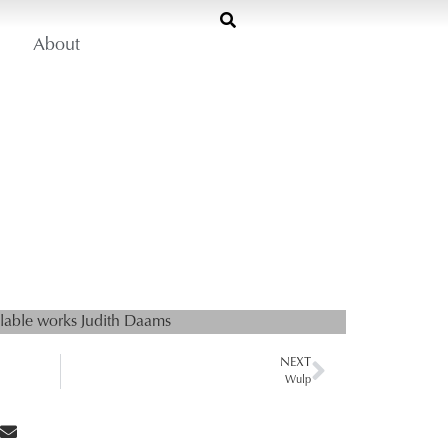
About
lable works
Judith Daams
NEXT
Wulp