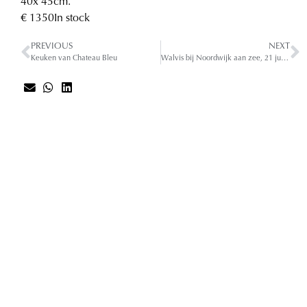
40
x 45
cm.
€ 1350
In stock
PREVIOUS
NEXT
Keuken van Chateau Bleu
Walvis bij Noordwijk aan zee, 21 juni 2024