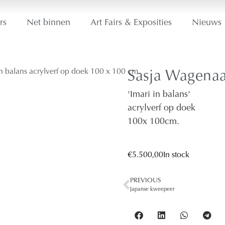
rs
Net binnen
Art Fairs & Exposities
Nieuws
Sasja Wagenaa
'Imari in balans'
acrylverf op doek
100
x 100
cm.
€
5.500,00
In stock
PREVIOUS
Japanse kweepeer