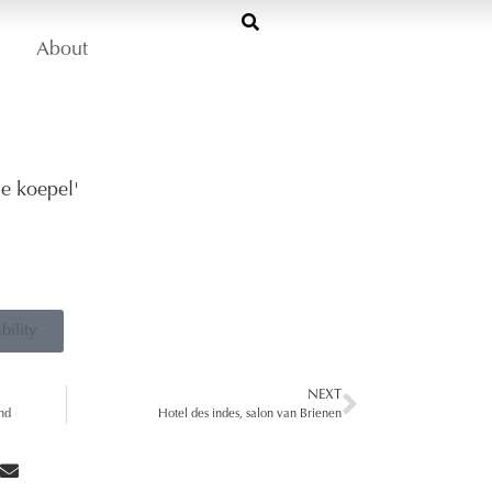
About
de koepel'
bility
NEXT
nd
Hotel des indes, salon van Brienen