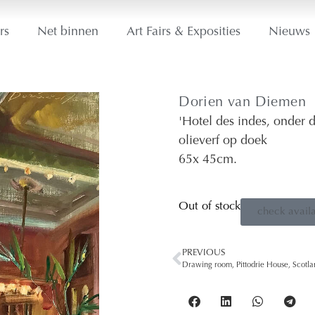
rs
Net binnen
Art Fairs & Exposities
Nieuws
Dorien van Diemen
'Hotel des indes, onder 
olieverf op doek
65
x 45
cm.
Out of stock
check availa
PREVIOUS
Drawing room, Pittodrie House, Scotla