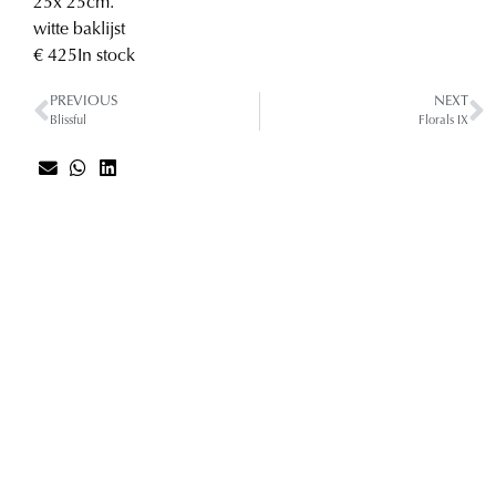
25
x 25
cm.
witte baklijst
€ 425
In stock
PREVIOUS
NEXT
Blissful
Florals IX