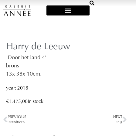
Art Fairs & Exposities
Harry de Leeuw
'Door het land 4'
brons
13
x 38
x 10
cm.
year: 2018
€
1.475,00
In stock
PREVIOUS
NEXT
Strandtoren
Brug