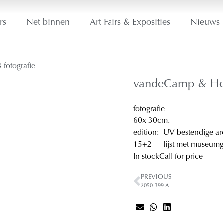
rs
Net binnen
Art Fairs & Exposities
Nieuws
vandeCamp & He
fotografie
60
x 30
cm.
edition:
UV bestendige arc
15+2
lijst met museum
In stock
Call for price
PREVIOUS
2050-399 A