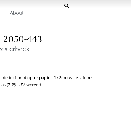
About
2050-443
esterbeek
hiefinkt print op etspapier, 1x2cm witte vitrine
glas (70% UV werend)