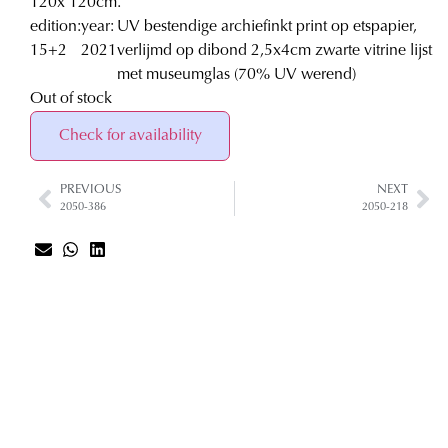
120
x 120
cm.
edition:
year:
UV bestendige archiefinkt print op etspapier,
15+2
2021
verlijmd op dibond 2,5x4cm zwarte vitrine lijst
met museumglas (70% UV werend)
Out of stock
Check for availability
PREVIOUS
NEXT
2050-386
2050-218