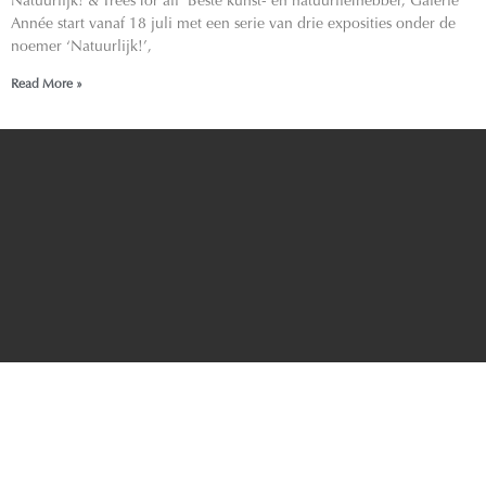
Natuurlijk! & Trees for all Beste kunst- en natuurliefhebber, Galerie
Année start vanaf 18 juli met een serie van drie exposities onder de
noemer ‘Natuurlijk!’,
Read More »