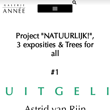
Art Fairs & Exposities
Project "NATUURLIJK!",
3 exposities & Trees for
all
#1
UITGEL