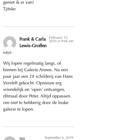
geniet ik er van!
Tjitske
February 15,
Frank & Carla
2020 at 9:06 am
Lewis-Groffen
says:
Wij lopen regelmatig langs, of
binnen bij Galerie Annee. Na een
paar jaar een 2# schilderij van Hans
Versfelt gekocht. Opnieuw erg
vriendelijk en ‘open’ ontvangen,
ditmaal door Peter. Altijd oppassen
om niet te hebberig door de leuke
galerie te lopen.
September 6, 2019
JW