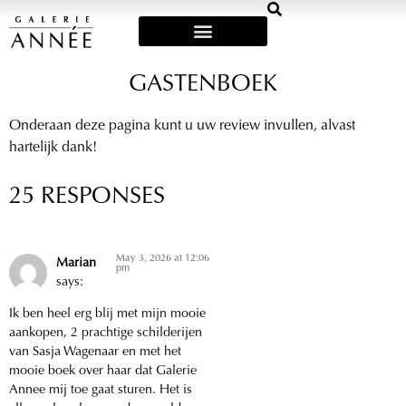
Art Fairs & Exposities
GASTENBOEK
Onderaan deze pagina kunt u uw review invullen, alvast
hartelijk dank!
25 RESPONSES
May 3, 2026 at 12:06
Marian
pm
says:
Ik ben heel erg blij met mijn mooie
aankopen, 2 prachtige schilderijen
van Sasja Wagenaar en met het
mooie boek over haar dat Galerie
Annee mij toe gaat sturen. Het is