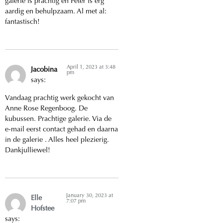
galerie is prachtig en Peter is erg
aardig en behulpzaam. Al met al:
fantastisch!
April 1, 2023 at 3:48
Jacobina
pm
says:
Vandaag prachtig werk gekocht van
Anne Rose Regenboog. De
kubussen. Prachtige galerie. Via de
e-mail eerst contact gehad en daarna
in de galerie . Alles heel plezierig.
Dankjulliewel!
January 30, 2023 at
Elle
7:07 pm
Hofstee
says: