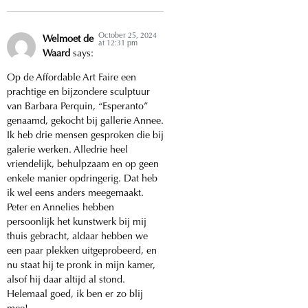
October 25, 2024
Welmoet de
at 12:31 pm
Waard
says:
Op de Affordable Art Faire een
prachtige en bijzondere sculptuur
van Barbara Perquin, “Esperanto”
genaamd, gekocht bij gallerie Annee.
Ik heb drie mensen gesproken die bij
galerie werken. Alledrie heel
vriendelijk, behulpzaam en op geen
enkele manier opdringerig. Dat heb
ik wel eens anders meegemaakt.
Peter en Annelies hebben
persoonlijk het kunstwerk bij mij
thuis gebracht, aldaar hebben we
een paar plekken uitgeprobeerd, en
nu staat hij te pronk in mijn kamer,
alsof hij daar altijd al stond.
Helemaal goed, ik ben er zo blij