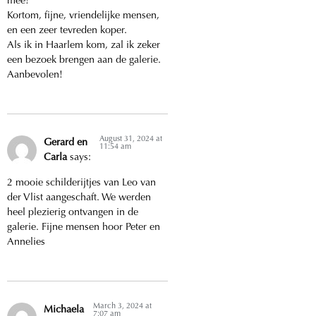
mee!
Kortom, fijne, vriendelijke mensen,
en een zeer tevreden koper.
Als ik in Haarlem kom, zal ik zeker
een bezoek brengen aan de galerie.
Aanbevolen!
August 31, 2024 at
Gerard en
11:54 am
Carla
says:
2 mooie schilderijtjes van Leo van
der Vlist aangeschaft. We werden
heel plezierig ontvangen in de
galerie. Fijne mensen hoor Peter en
Annelies
March 3, 2024 at
Michaela
7:07 am