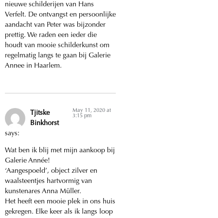
nieuwe schilderijen van Hans
Verfelt. De ontvangst en persoonlijke
aandacht van Peter was bijzonder
prettig. We raden een ieder die
houdt van mooie schilderkunst om
regelmatig langs te gaan bij Galerie
Annee in Haarlem.
May 11, 2020 at
Tjitske
3:15 pm
Binkhorst
says:
Wat ben ik blij met mijn aankoop bij
Galerie Année!
‘Aangespoeld’, object zilver en
waalsteentjes hartvormig van
kunstenares Anna Müller.
Het heeft een mooie plek in ons huis
gekregen. Elke keer als ik langs loop